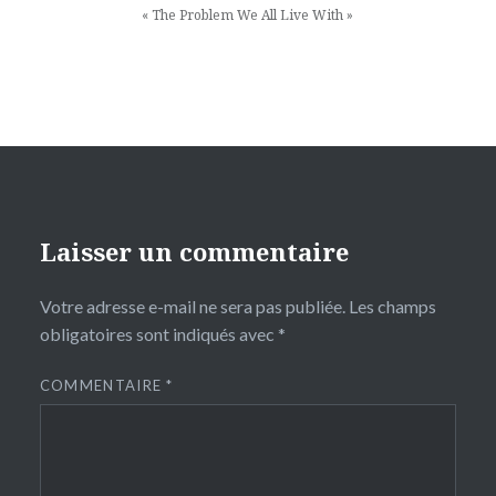
l’article
« The Problem We All Live With »
Laisser un commentaire
Votre adresse e-mail ne sera pas publiée.
Les champs
obligatoires sont indiqués avec
*
COMMENTAIRE
*