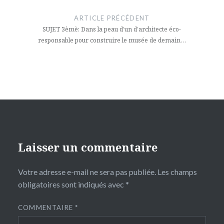
de
ARTICLE PRÉCÉDENT
l’article
SUJET 3èmè: Dans la peau d’un d’architecte éco-
responsable pour construire le musée de demain…
Laisser un commentaire
Votre adresse e-mail ne sera pas publiée.
Les champs
obligatoires sont indiqués avec
*
COMMENTAIRE
*