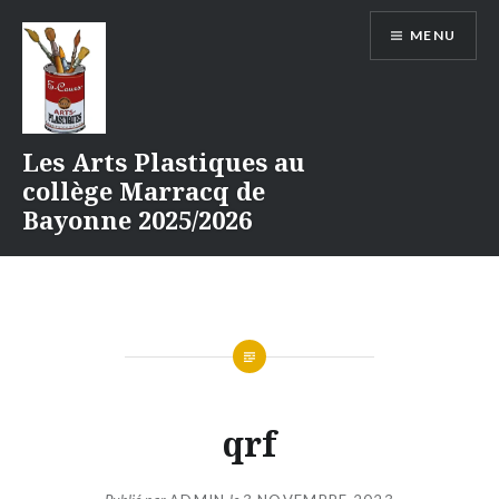
Aller
MENU
au
contenu
Les Arts Plastiques au
collège Marracq de
Bayonne 2025/2026
qrf