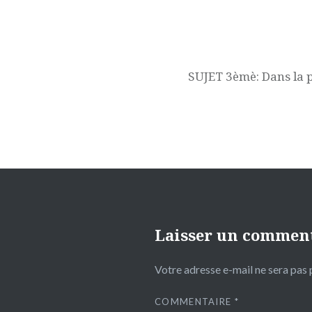
Navigation
de
l’article
SUJET 3èmè: Dans la 
Laisser un commen
Votre adresse e-mail ne sera pas 
COMMENTAIRE
*