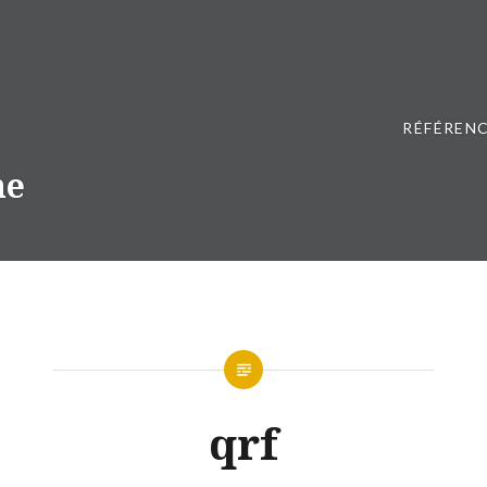
RÉFÉRENC
ne
qrf