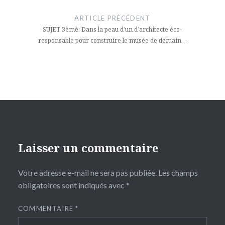
de
ARTICLE PRÉCÉDENT
l’article
SUJET 3èmè: Dans la peau d’un d’architecte éco-
responsable pour construire le musée de demain…
Laisser un commentaire
Votre adresse e-mail ne sera pas publiée.
Les champs
obligatoires sont indiqués avec
*
COMMENTAIRE
*