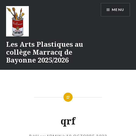
Aller
MENU
au
contenu
Les Arts Plastiques au
collège Marracq de
Bayonne 2025/2026
qrf