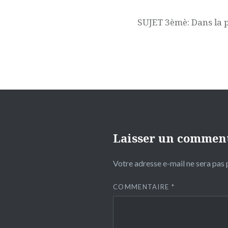
de
l’article
SUJET 3èmè: Dans la 
Laisser un commen
Votre adresse e-mail ne sera pas 
COMMENTAIRE
*