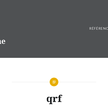
RÉFÉRENC
ne
qrf