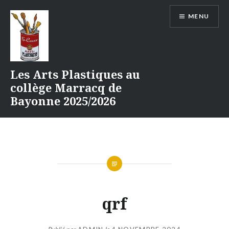
Aller
MENU
au
contenu
Les Arts Plastiques au
collège Marracq de
Bayonne 2025/2026
qrf