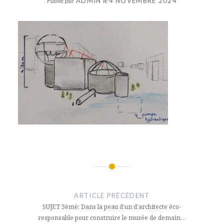
Publié par
ADMIN
le
4 NOVEMBRE 2024
Navigation
de
ARTICLE PRÉCÉDENT
l’article
SUJET 3èmè: Dans la peau d’un d’architecte éco-
responsable pour construire le musée de demain…