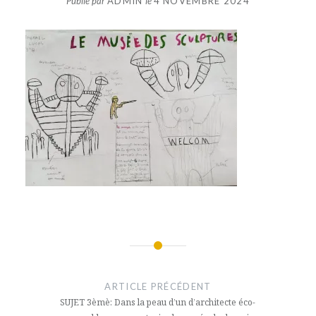
Publié par
ADMIN
le
4 NOVEMBRE 2024
Navigation
de
ARTICLE PRÉCÉDENT
l’article
SUJET 3èmè: Dans la peau d’un d’architecte éco-