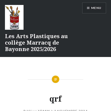
Aller
MENU
au
contenu
Les Arts Plastiques au
collège Marracq de
Bayonne 2025/2026
qrf