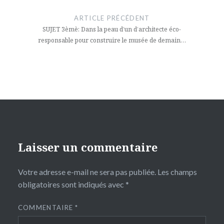
de
ARTICLE PRÉCÉDENT
l’article
SUJET 3èmè: Dans la peau d’un d’architecte éco-
responsable pour construire le musée de demain…
Laisser un commentaire
Votre adresse e-mail ne sera pas publiée.
Les champs
obligatoires sont indiqués avec
*
COMMENTAIRE
*