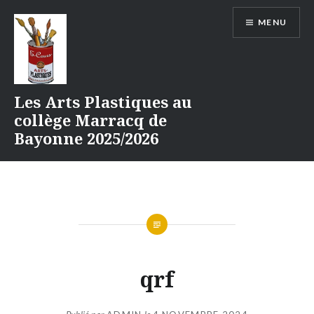
Aller
MENU
au
contenu
Les Arts Plastiques au
collège Marracq de
Bayonne 2025/2026
qrf