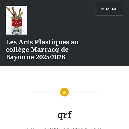
Aller
MENU
au
contenu
Les Arts Plastiques au
collège Marracq de
Bayonne 2025/2026
qrf