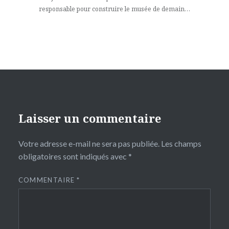
l’article
responsable pour construire le musée de demain…
Laisser un commentaire
Votre adresse e-mail ne sera pas publiée.
Les champs
obligatoires sont indiqués avec
*
COMMENTAIRE
*