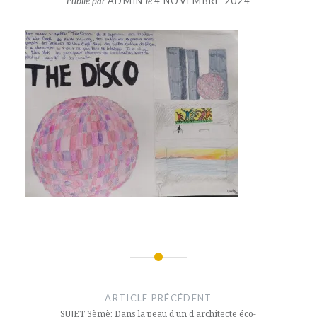
Publié par
ADMIN
le
4 NOVEMBRE 2024
Navigation
de
ARTICLE PRÉCÉDENT
SUJET 3èmè: Dans la peau d’un d’architecte éco-