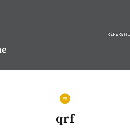
RÉFÉRENC
ne
qrf