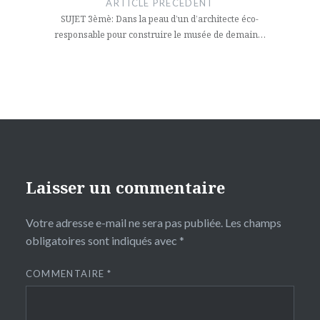
ARTICLE PRÉCÉDENT
l’article
SUJET 3èmè: Dans la peau d’un d’architecte éco-
responsable pour construire le musée de demain…
Laisser un commentaire
Votre adresse e-mail ne sera pas publiée.
Les champs
obligatoires sont indiqués avec
*
COMMENTAIRE
*