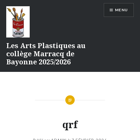
Aller
MENU
au
contenu
Les Arts Plastiques au
collège Marracq de
Bayonne 2025/2026
qrf