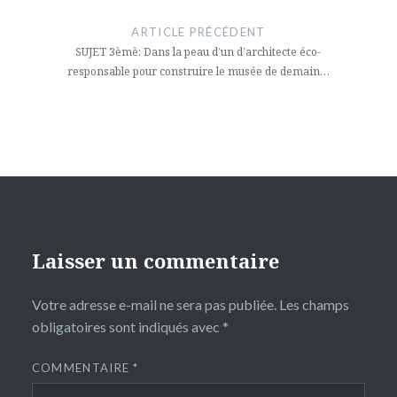
de
ARTICLE PRÉCÉDENT
l’article
SUJET 3èmè: Dans la peau d’un d’architecte éco-
responsable pour construire le musée de demain…
Laisser un commentaire
Votre adresse e-mail ne sera pas publiée.
Les champs
obligatoires sont indiqués avec
*
COMMENTAIRE
*