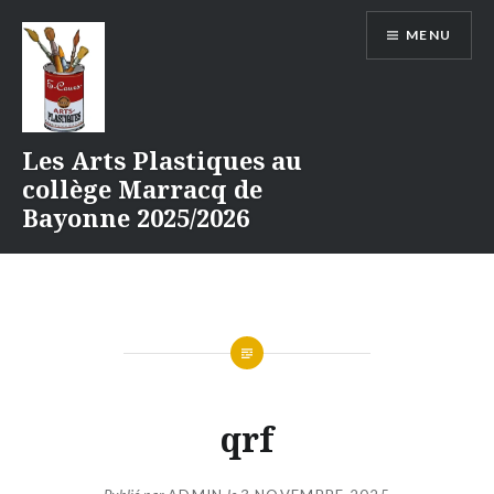
Aller
MENU
au
contenu
Les Arts Plastiques au
collège Marracq de
Bayonne 2025/2026
qrf