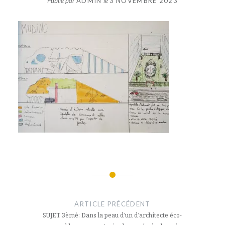
Publié par
ADMIN
le
3 NOVEMBRE 2023
Navigation
de
ARTICLE PRÉCÉDENT
l’article
SUJET 3èmè: Dans la peau d’un d’architecte éco-