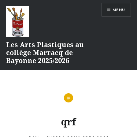
Aller
MENU
au
contenu
Les Arts Plastiques au
collège Marracq de
Bayonne 2025/2026
qrf