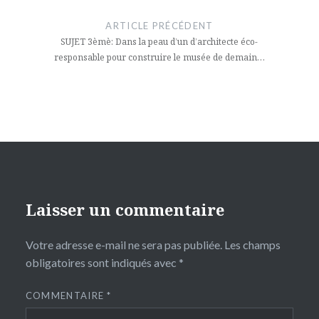
de
ARTICLE PRÉCÉDENT
l’article
SUJET 3èmè: Dans la peau d’un d’architecte éco-
responsable pour construire le musée de demain…
Laisser un commentaire
Votre adresse e-mail ne sera pas publiée.
Les champs
obligatoires sont indiqués avec
*
COMMENTAIRE
*