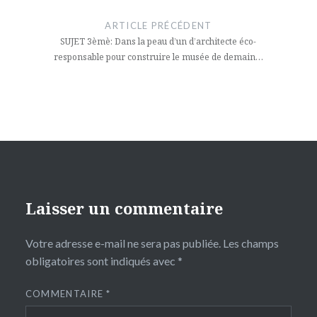
de
ARTICLE PRÉCÉDENT
l’article
SUJET 3èmè: Dans la peau d’un d’architecte éco-
responsable pour construire le musée de demain…
Laisser un commentaire
Votre adresse e-mail ne sera pas publiée.
Les champs
obligatoires sont indiqués avec
*
COMMENTAIRE
*