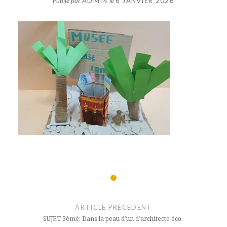
Publié par
ADMIN
le
6 JANVIER 2026
Navigation
de
ARTICLE PRÉCÉDENT
l’article
SUJET 3èmè: Dans la peau d’un d’architecte éco-