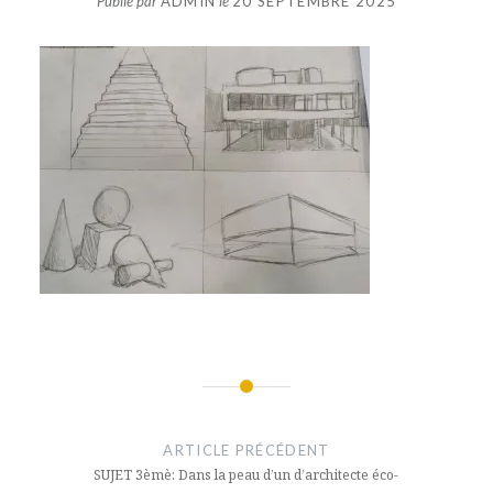
Publié par
ADMIN
le
20 SEPTEMBRE 2025
Navigation
de
ARTICLE PRÉCÉDENT
l’article
SUJET 3èmè: Dans la peau d’un d’architecte éco-