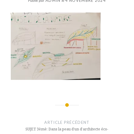
Publié par
ADMIN
le
4 NOVEMBRE 2024
Navigation
de
ARTICLE PRÉCÉDENT
l’article
SUJET 3èmè: Dans la peau d’un d’architecte éco-