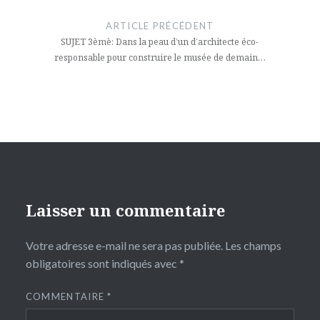
de
ARTICLE PRÉCÉDENT
l’article
SUJET 3èmè: Dans la peau d’un d’architecte éco-
responsable pour construire le musée de demain…
Laisser un commentaire
Votre adresse e-mail ne sera pas publiée.
Les champs
obligatoires sont indiqués avec
*
COMMENTAIRE
*