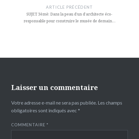
de
ARTICLE PRÉCÉDENT
l’article
SUJET 3èmè: Dans la peau d’un d’architecte éco-
responsable pour construire le musée de demain…
Laisser un commentaire
Votre adresse e-mail ne sera pas publiée.
Les champs
obligatoires sont indiqués avec
*
COMMENTAIRE
*