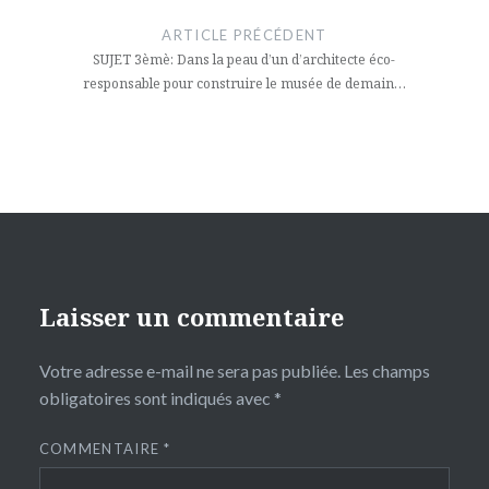
de
ARTICLE PRÉCÉDENT
l’article
SUJET 3èmè: Dans la peau d’un d’architecte éco-
responsable pour construire le musée de demain…
Laisser un commentaire
Votre adresse e-mail ne sera pas publiée.
Les champs
obligatoires sont indiqués avec
*
COMMENTAIRE
*