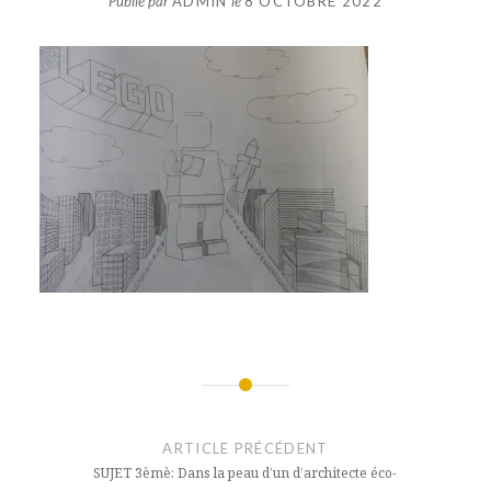
Publié par
ADMIN
le
8 OCTOBRE 2022
Navigation
de
ARTICLE PRÉCÉDENT
l’article
SUJET 3èmè: Dans la peau d’un d’architecte éco-