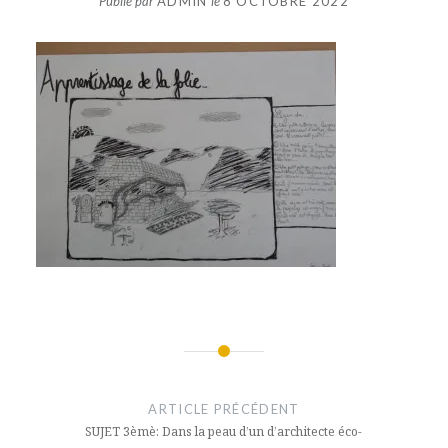
Publié par
ADMIN
le
8 OCTOBRE 2022
Navigation
de
ARTICLE PRÉCÉDENT
l’article
SUJET 3èmè: Dans la peau d’un d’architecte éco-