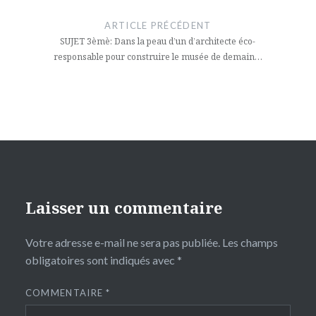
de
ARTICLE PRÉCÉDENT
l’article
SUJET 3èmè: Dans la peau d’un d’architecte éco-
responsable pour construire le musée de demain…
Laisser un commentaire
Votre adresse e-mail ne sera pas publiée.
Les champs
obligatoires sont indiqués avec
*
COMMENTAIRE
*