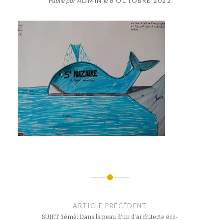
Publié par
ADMIN
le
8 OCTOBRE 2022
Navigation
de
ARTICLE PRÉCÉDENT
l’article
SUJET 3èmè: Dans la peau d’un d’architecte éco-