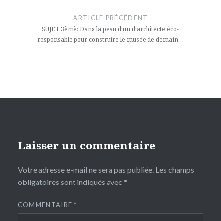
de
ARTICLE PRÉCÉDENT
l’article
SUJET 3èmè: Dans la peau d’un d’architecte éco-
responsable pour construire le musée de demain…
Laisser un commentaire
Votre adresse e-mail ne sera pas publiée.
Les champs
obligatoires sont indiqués avec
*
COMMENTAIRE
*