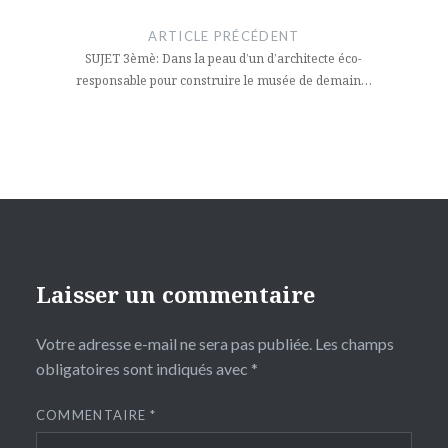
de
ARTICLE PRÉCÉDENT
l’article
SUJET 3èmè: Dans la peau d’un d’architecte éco-
responsable pour construire le musée de demain…
Laisser un commentaire
Votre adresse e-mail ne sera pas publiée.
Les champs
obligatoires sont indiqués avec
*
COMMENTAIRE
*