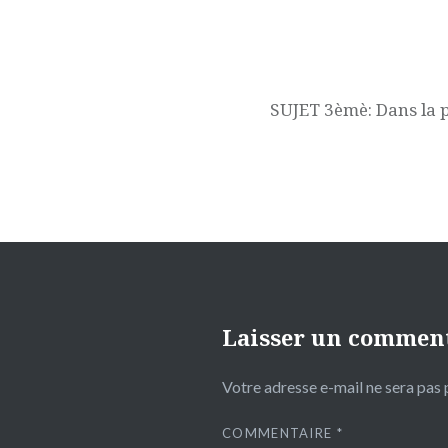
Navigation
de
l’article
SUJET 3èmè: Dans la 
Laisser un commen
Votre adresse e-mail ne sera pas 
COMMENTAIRE
*