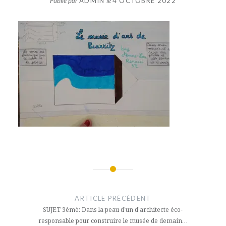
Publié par
ADMIN
le
4 OCTOBRE 2022
Navigation
de
ARTICLE PRÉCÉDENT
l’article
SUJET 3èmè: Dans la peau d’un d’architecte éco-
responsable pour construire le musée de demain…