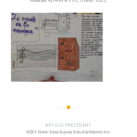
Publié par
ADMIN
le
5 OCTOBRE 2022
Navigation
de
ARTICLE PRÉCÉDENT
l’article
SUJET 3èmè: Dans la peau d’un d’architecte éco-