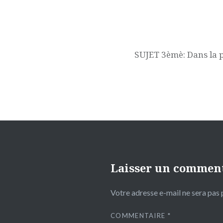
Navigation
de
l’article
SUJET 3èmè: Dans la 
Laisser un commen
Votre adresse e-mail ne sera pas 
COMMENTAIRE
*