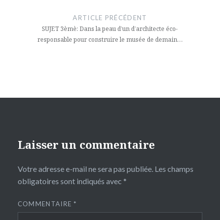
de
ARTICLE PRÉCÉDENT
l’article
SUJET 3èmè: Dans la peau d’un d’architecte éco-
responsable pour construire le musée de demain…
Laisser un commentaire
Votre adresse e-mail ne sera pas publiée.
Les champs
obligatoires sont indiqués avec
*
COMMENTAIRE
*