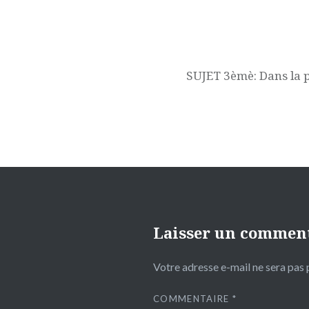
Navigation
de
l’article
SUJET 3èmè: Dans la 
Laisser un commen
Votre adresse e-mail ne sera pas 
COMMENTAIRE
*