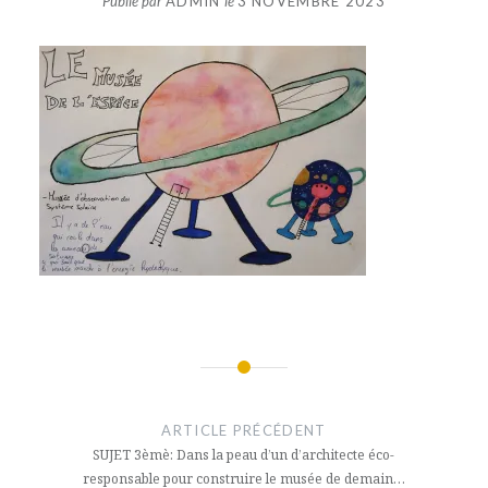
Publié par
ADMIN
le
3 NOVEMBRE 2023
Navigation
de
ARTICLE PRÉCÉDENT
l’article
SUJET 3èmè: Dans la peau d’un d’architecte éco-
responsable pour construire le musée de demain…