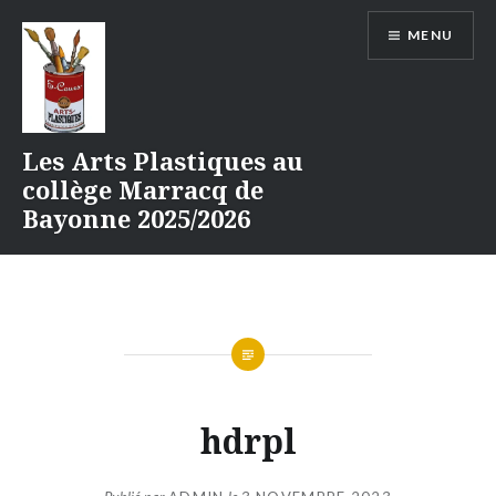
Aller
MENU
au
contenu
Les Arts Plastiques au
collège Marracq de
Bayonne 2025/2026
hdrpl