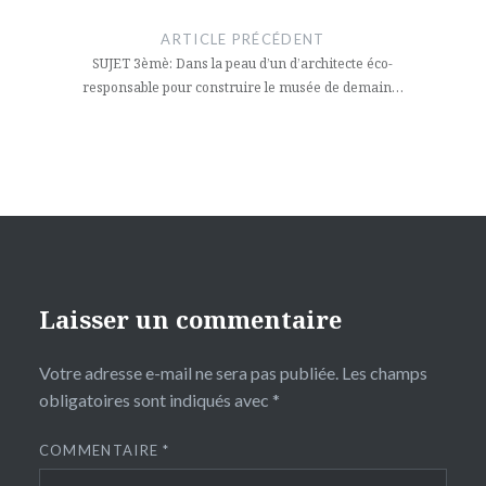
de
ARTICLE PRÉCÉDENT
l’article
SUJET 3èmè: Dans la peau d’un d’architecte éco-
responsable pour construire le musée de demain…
Laisser un commentaire
Votre adresse e-mail ne sera pas publiée.
Les champs
obligatoires sont indiqués avec
*
COMMENTAIRE
*