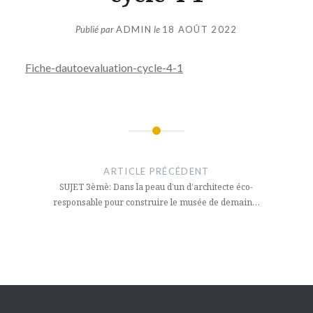
Publié par
ADMIN
le
18 AOÛT 2022
Fiche-dautoevaluation-cycle-4-1
Navigation
de
ARTICLE PRÉCÉDENT
l’article
SUJET 3èmè: Dans la peau d’un d’architecte éco-
responsable pour construire le musée de demain…