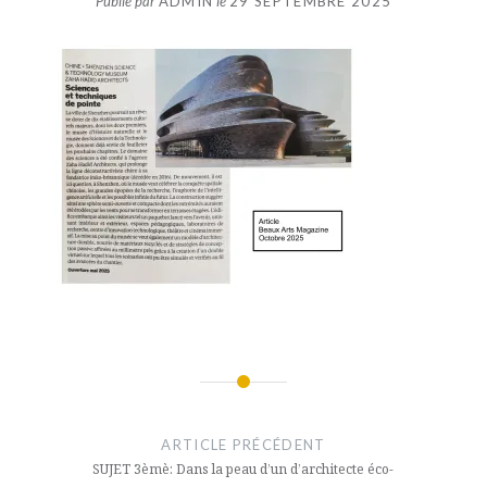
Publié par
ADMIN
le
29 SEPTEMBRE 2025
Navigation
de
ARTICLE PRÉCÉDENT
l’article
SUJET 3èmè: Dans la peau d’un d’architecte éco-