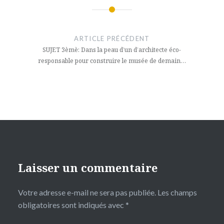
Navigation
de
ARTICLE PRÉCÉDENT
l’article
SUJET 3èmè: Dans la peau d’un d’architecte éco-
responsable pour construire le musée de demain…
Laisser un commentaire
Votre adresse e-mail ne sera pas publiée.
Les champs
obligatoires sont indiqués avec
*