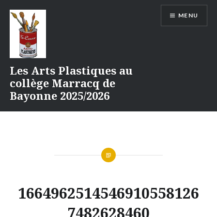
Aller
MENU
au
contenu
Les Arts Plastiques au
collège Marracq de
Bayonne 2025/2026
1664962514546910558126
7482628460