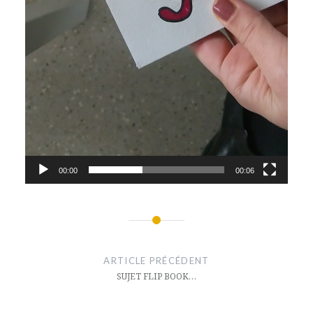
00:00
00:06
Navigation
de
ARTICLE PRÉCÉDENT
l’article
SUJET FLIP BOOK…