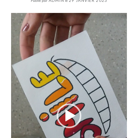
Publié par
ADMIN
le
29 JANVIER 2023
Lecteur
vidéo