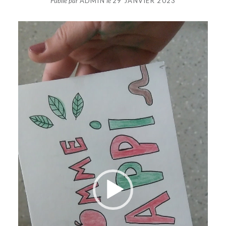
Publié par
ADMIN
le
29 JANVIER 2023
Lecteur
vidéo