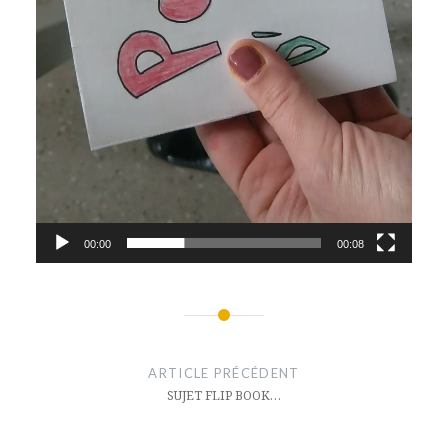
00:00
00:08
Navigation
de
ARTICLE PRÉCÉDENT
l’article
SUJET FLIP BOOK…