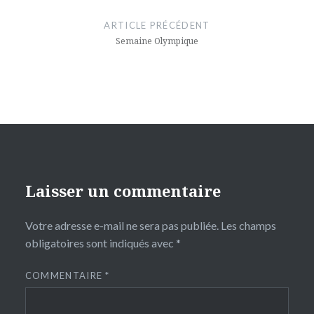
de
ARTICLE PRÉCÉDENT
l’article
Semaine Olympique
Laisser un commentaire
Votre adresse e-mail ne sera pas publiée.
Les champs
obligatoires sont indiqués avec
*
COMMENTAIRE
*