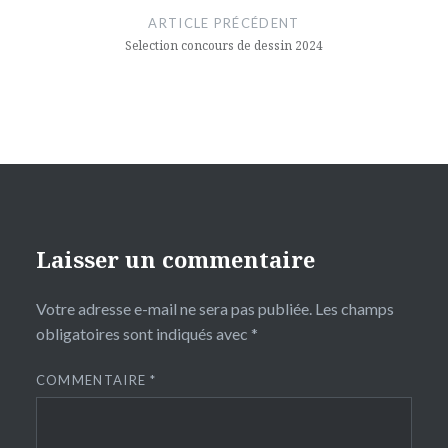
de
ARTICLE PRÉCÉDENT
l’article
Selection concours de dessin 2024
Laisser un commentaire
Votre adresse e-mail ne sera pas publiée.
Les champs
obligatoires sont indiqués avec
*
COMMENTAIRE
*