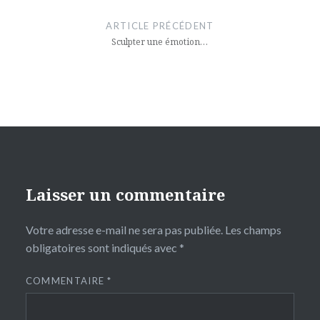
de
ARTICLE PRÉCÉDENT
l’article
Sculpter une émotion…
Laisser un commentaire
Votre adresse e-mail ne sera pas publiée.
Les champs
obligatoires sont indiqués avec
*
COMMENTAIRE
*