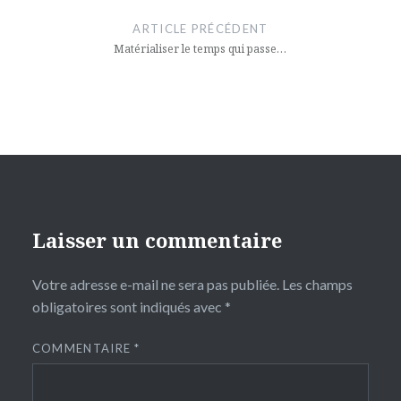
de
ARTICLE PRÉCÉDENT
l’article
Matérialiser le temps qui passe…
Laisser un commentaire
Votre adresse e-mail ne sera pas publiée.
Les champs
obligatoires sont indiqués avec
*
COMMENTAIRE
*