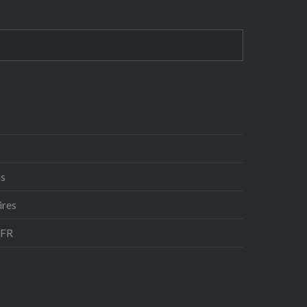
ns
ires
-FR