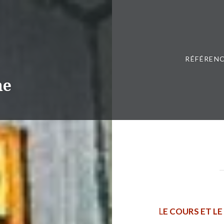
RÉFÉRENC
ne
L
E COURS ET LE