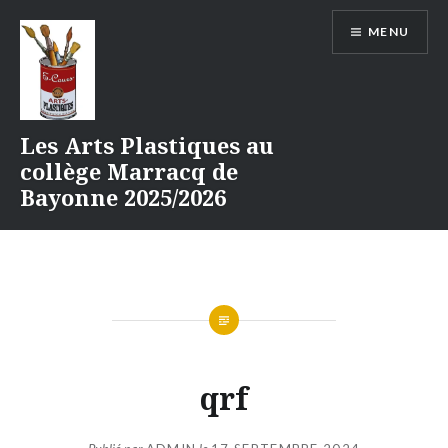
Aller
MENU
au
contenu
Les Arts Plastiques au
collège Marracq de
Bayonne 2025/2026
qrf