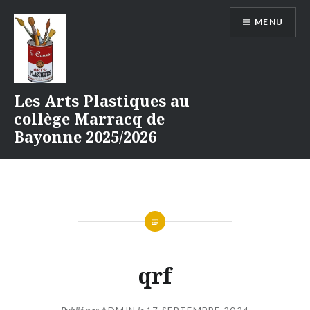
Aller
MENU
au
contenu
Les Arts Plastiques au
collège Marracq de
Bayonne 2025/2026
qrf