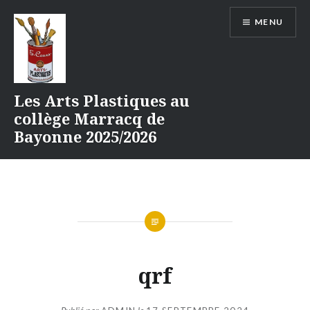
Aller
MENU
au
contenu
Les Arts Plastiques au
collège Marracq de
Bayonne 2025/2026
qrf