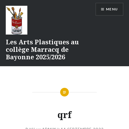
Aller
MENU
au
contenu
Les Arts Plastiques au
collège Marracq de
Bayonne 2025/2026
qrf