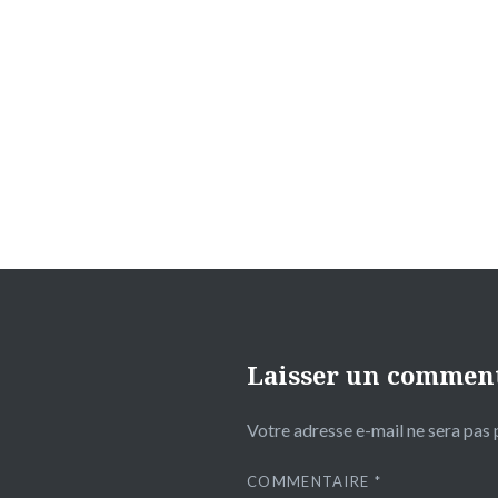
Navigation
de
l’article
Laisser un commen
Votre adresse e-mail ne sera pas 
COMMENTAIRE
*